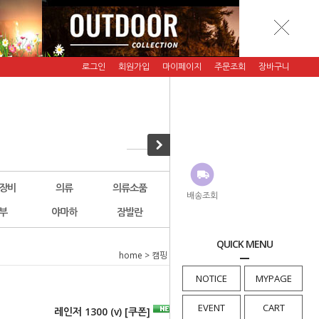
로그인
회원가입
마이페이지
주문조회
장바구니
장비
의류
의류소품
악세서리
그래니트기어
배송조회
부
야마하
잠발란
에버뉴(행사)
횡재코너
QUICK MENU
home
>
캠핑
>
침낭
> 레인저 1300 (v) [쿠폰]
NOTICE
MYPAGE
EVENT
CART
레인저 1300 (v) [쿠폰]