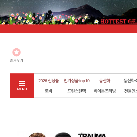
즐겨찾기
2026 신상품
인기상품top10
등산화
등산화
MENU
로바
프린스턴텍
베어본즈리빙
젠틀멘