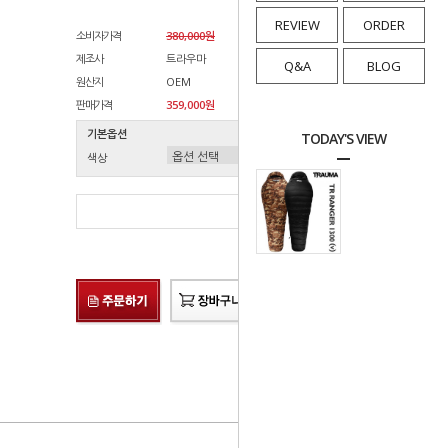
REVIEW
ORDER
소비자가격
380,000원
제조사
트라우마
Q&A
BLOG
원산지
OEM
판매가격
359,000원
기본옵션
TODAY'S VIEW
색상
총 상품 금액
0
원