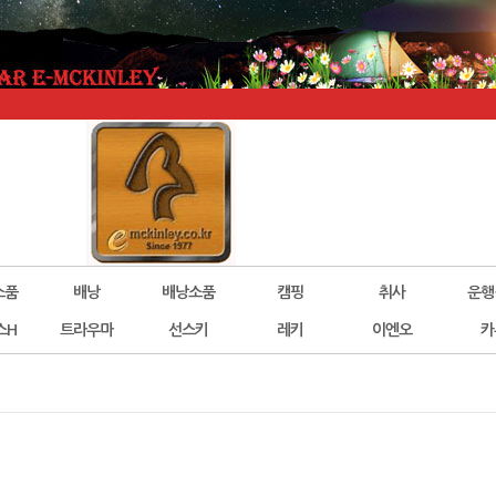
소품
배낭
배낭소품
캠핑
취사
운행
스H
트라우마
선스키
레키
이엔오
카