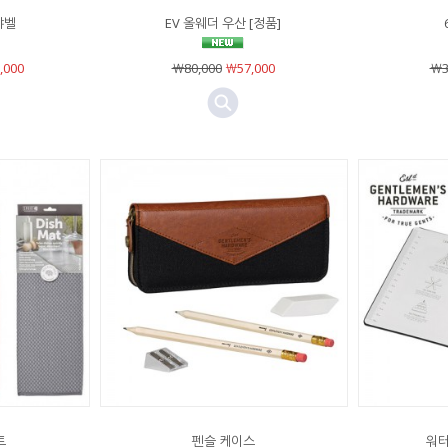
샤벨
EV 올웨더 우산 [정품]
,000
￦80,000
￦57,000
￦3
트
펜슬 케이스
워터