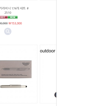
 카라비너 174개 세트 ＃
베어본즈 팀버 쏘
2510
￦79,000
￦79,000
0,000
￦153,000