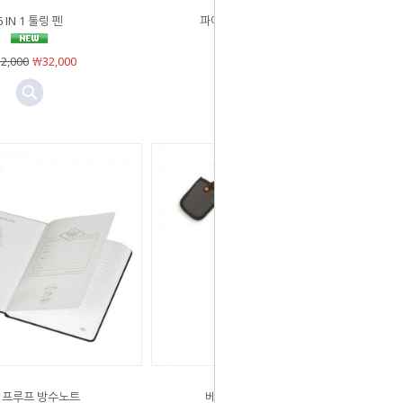
6 IN 1 툴링 펜
파이어비너 멀티 카라비너
2,000
￦32,000
￦21,000
￦21,000
프루프 방수노트
베어본즈 풀라스키 도끼