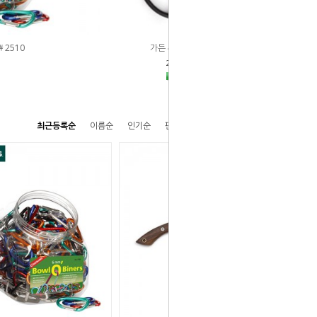
＃2510
가든 씨저 월넛 (S)
29,000원
최근등록순
이름순
인기순
판매순
높은가격순
낮은가격순