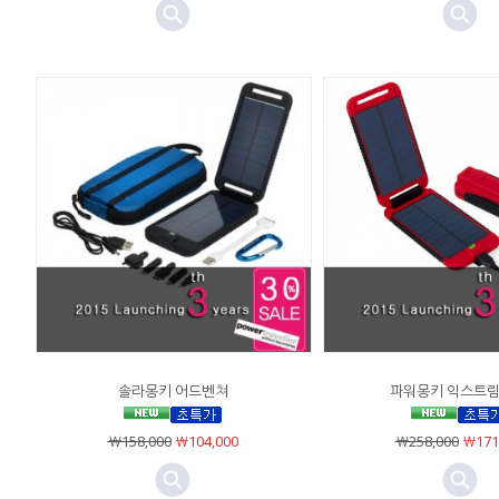
솔라몽키 어드벤쳐
파워몽키 익스트림
￦158,000
￦104,000
￦258,000
￦171