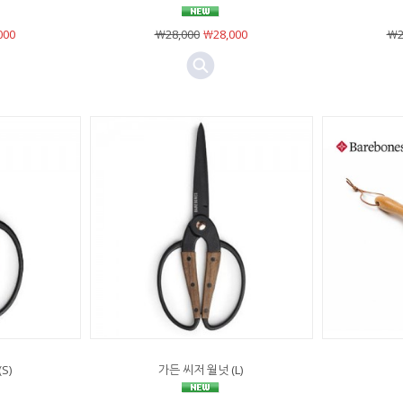
000
￦28,000
￦28,000
￦2
S)
가든 씨저 월넛 (L)