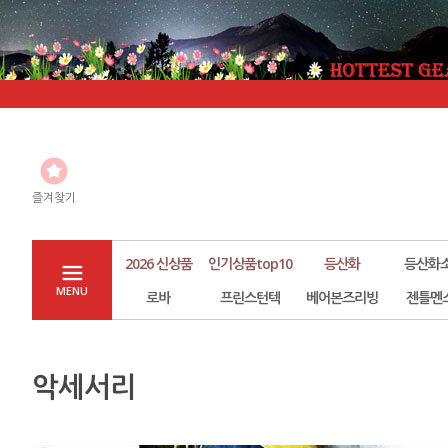
즐겨찾기
2026 신상품
인기상품top10
등산화
등산화
MENU
로바
프린스턴텍
베어본즈리빙
젠틀멘
악세서리