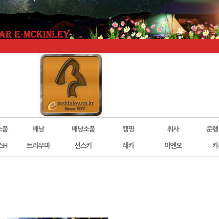
소품
배낭
배낭소품
캠핑
취사
운행
스H
트라우마
선스키
레키
이엔오
카