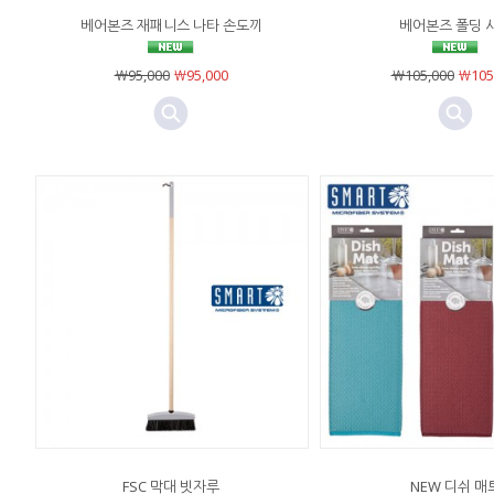
베어본즈 재패니스 나타 손도끼
베어본즈 폴딩 
￦95,000
￦95,000
￦105,000
￦105
FSC 막대 빗자루
NEW 디쉬 매