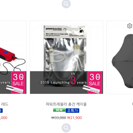
 레드
파워트래블러 충전 케이블
,000
￦33,000
￦21,900