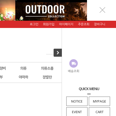
로그인
회원가입
마이페이지
주문조회
장바구니
장비
의류
의류소품
악세서리
그래니트기어
배송조회
부
야마하
잠발란
에버뉴(행사)
횡재코너
QUICK MENU
· HOME
>
악세서리
NOTICE
MYPAGE
EVENT
CART