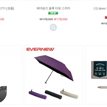
771 [정품]
베어본즈 블록 타워 스피커
CG 6mm
500
￦178,000
￦178,000
￦18