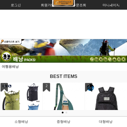
로그인
회원가입
주문조회
마이페이지
여행용배낭
BEST ITEMS
4
5
소형배낭
중형배낭
대형배낭