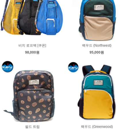
비치 로프백 [쿠폰]
팩우드 (Northwest)
98,000원
95,000원
필드 트립
팩우드 (Greenwood)