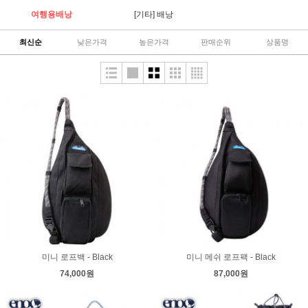
익스플로러
미션 토트『Coyote』
여행용배낭
[기타] 배낭
135,000원
190,000원
최신순
낮은가격
높은가격
판매순위
상품명
미니 로프백 - Black
미니 메쉬 로프팩 - Black
74,000원
87,000원