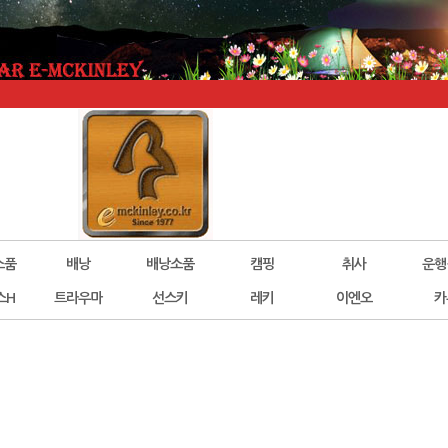
소품
배낭
배낭소품
캠핑
취사
운행
스H
트라우마
선스키
레키
이엔오
카