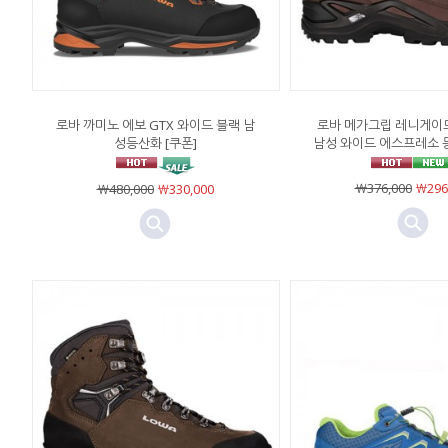
로바 까미노 에보 GTX 와이드 블랙 남
로바 메가그립 레니게이드 
성등산화 [쿠폰]
남성 와이드 에스프레소 등
￦376,000
￦296
￦480,000
￦330,000