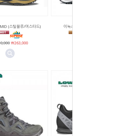
 MID (스틸블루/머스타드)
이녹스 GTX MID (블랙/그레이)
0,000
￦263,000
Sold Out