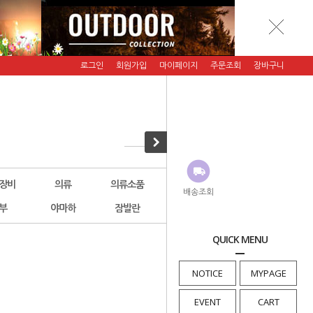
로그인
회원가입
마이페이지
주문조회
장바구니
장비
의류
의류소품
악세서리
그래니트기어
배송조회
부
야마하
잠발란
에버뉴(행사)
횡재코너
QUICK MENU
· HOME
>
로바
NOTICE
MYPAGE
EVENT
CART