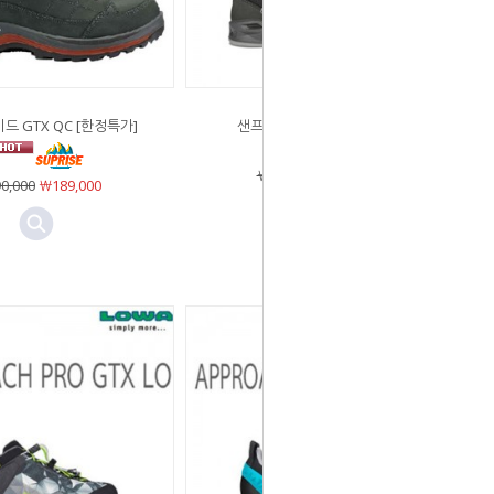
드 GTX QC [한정특가]
샌프란시스코 GTX LO (블랙)
￦290,000
￦232,000
0,000
￦189,000