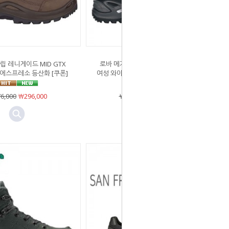
립 레니게이드 MID GTX
로바 메가그립 레니게이드 MID GTX
에스프레소 등산화 [쿠폰]
여성 와이드 블랙/버건디 등산화 [쿠폰]
6,000
￦296,000
￦376,000
￦296,000