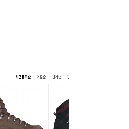
최근등록순
이름순
인기순
판매순
높은가격순
낮은가격순