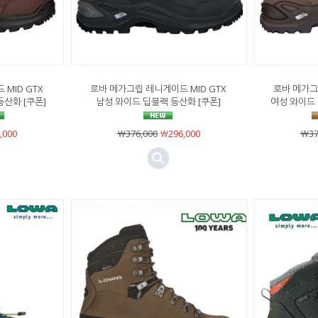
MID GTX
로바 메가그립 레니게이드 MID GTX
로바 메가그
산화 [쿠폰]
남성 와이드 딥블랙 등산화 [쿠폰]
여성 와이드 
,000
￦376,000
￦296,000
￦37