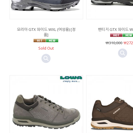
모리아 GTX 와이드 WXL (여성용) [정
밴티지 GTX 와이드 WX
품]
￦310,000
￦272
Sold Out