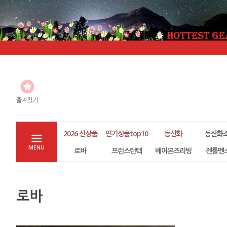
즐겨찾기
2026 신상품
인기상품top10
등산화
등산화
MENU
로바
프린스턴텍
베어본즈리빙
젠틀멘
로바