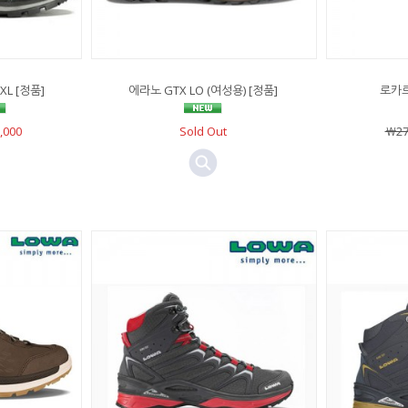
L [정품]
에라노 GTX LO (여성용) [정품]
로카르
,000
Sold Out
￦27