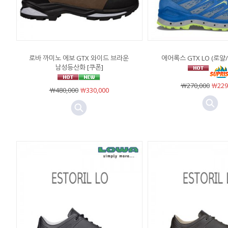
로바 까미노 에보 GTX 와이드 브라운
에어록스 GTX LO (로얄/
남성등산화 [쿠폰]
￦270,000
￦229
￦480,000
￦330,000