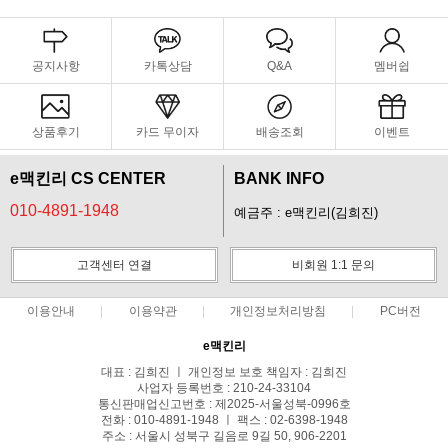
공지사항
카톡상담
Q&A
멤버쉽
상품후기
카드 무이자
배송조회
이벤트
e맥킨리 CS CENTER
BANK INFO
010-4891-1948
예금주 : e맥킨리(김희진)
고객센터 연결
비회원 1:1 문의
이용안내
이용약관
개인정보처리방침
PC버전
e맥킨리
대표 : 김희진 ㅣ 개인정보 보호 책임자 : 김희진
사업자 등록번호 : 210-24-33104
통신판매업신고번호 : 제2025-서울성북-0996호
전화 : 010-4891-1948 ㅣ 팩스 : 02-6398-1948
주소 : 서울시 성북구 길음로 9길 50, 906-2201