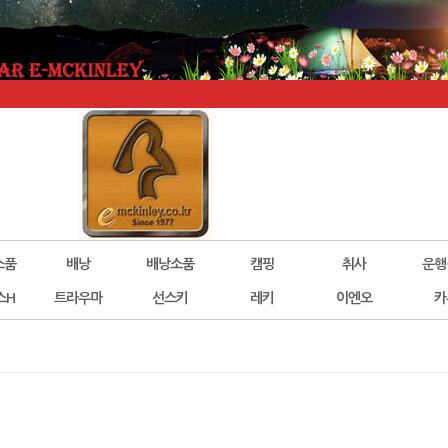
소품
배낭
배낭소품
캠핑
취사
운행
스H
트라우마
선스키
레키
이엔오
카