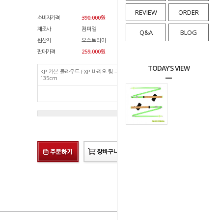
REVIEW
ORDER
소비자가격
390,000원
제조사
컴퍼델
Q&A
BLOG
원산지
오스트리아
판매가격
259,000
원
TODAY'S VIEW
KP 카본 클라우드 FXP 바리오 팀 그린
259,000
원
135cm
총 상품 금액
259,000
원