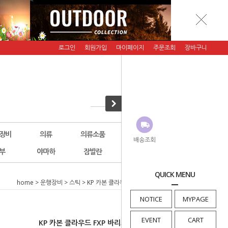
로그인
회원가입
마이페이지
주문조회
장바구니
장비
의류
의류소품
악세서리
그래니트기어
배송조회
부
야마하
잠발란
에버뉴(행사)
횡재코너
QUICK MENU
home
>
운행장비
>
스틱
> KP 카본 클라우드 FXP 바리오 팀 그린 135cm
NOTICE
MYPAGE
EVENT
CART
KP 카본 클라우드 FXP 바리오 팀 그린 135cm