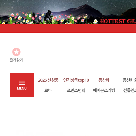
즐겨찾기
2026 신상품
인기상품top10
등산화
등산화
MENU
로바
프린스턴텍
베어본즈리빙
젠틀멘