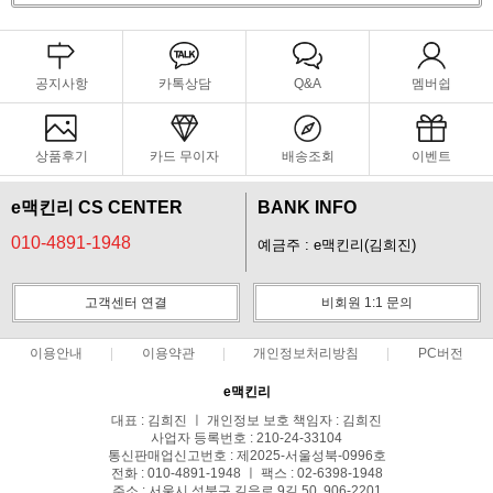
공지사항
카톡상담
Q&A
멤버쉽
상품후기
카드 무이자
배송조회
이벤트
e맥킨리 CS CENTER
BANK INFO
010-4891-1948
예금주 : e맥킨리(김희진)
고객센터 연결
비회원 1:1 문의
이용안내
이용약관
개인정보처리방침
PC버전
e맥킨리
대표 : 김희진 ㅣ 개인정보 보호 책임자 : 김희진
사업자 등록번호 : 210-24-33104
통신판매업신고번호 : 제2025-서울성북-0996호
전화 : 010-4891-1948 ㅣ 팩스 : 02-6398-1948
주소 : 서울시 성북구 길음로 9길 50, 906-2201