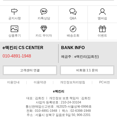
공지사항
카톡상담
Q&A
멤버쉽
상품후기
카드 무이자
배송조회
이벤트
e맥킨리 CS CENTER
BANK INFO
010-4891-1948
예금주 : e맥킨리(김희진)
고객센터 연결
비회원 1:1 문의
이용안내
이용약관
개인정보처리방침
PC버전
e맥킨리
대표 : 김희진 ㅣ 개인정보 보호 책임자 : 김희진
사업자 등록번호 : 210-24-33104
통신판매업신고번호 : 제2025-서울성북-0996호
전화 : 010-4891-1948 ㅣ 팩스 : 02-6398-1948
주소 : 서울시 성북구 길음로 9길 50, 906-2201