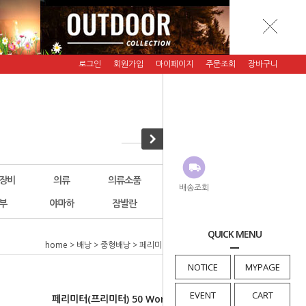
로그인
회원가입
마이페이지
주문조회
장바구니
장비
의류
의류소품
악세서리
그래니트기어
배송조회
부
야마하
잠발란
에버뉴(행사)
횡재코너
QUICK MENU
home
>
배낭
>
중형배낭
> 페리미터(프리미터) 50 Women´s (V2)
NOTICE
MYPAGE
EVENT
CART
페리미터(프리미터) 50 Women´s (V2)