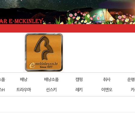
소품
배낭
배낭소품
캠핑
취사
운행
스H
트라우마
선스키
레키
이엔오
카