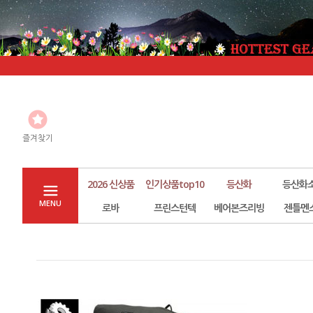
즐겨찾기
2026 신상품
인기상품top10
등산화
등산화
MENU
로바
프린스턴텍
베어본즈리빙
젠틀멘