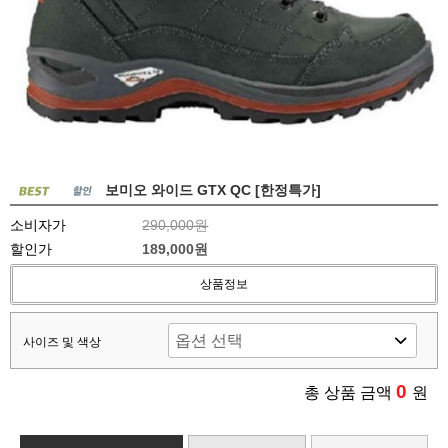
보미오 와이드 GTX QC [한정특가]
소비자가
290,000원
할인가
189,000원
상품정보
사이즈 및 색상
0
총 상품 금액
원