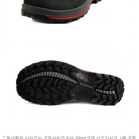
* 등산화의 사이즈는 구두사이즈보다 10mm크게 신으십시요. (예:구두