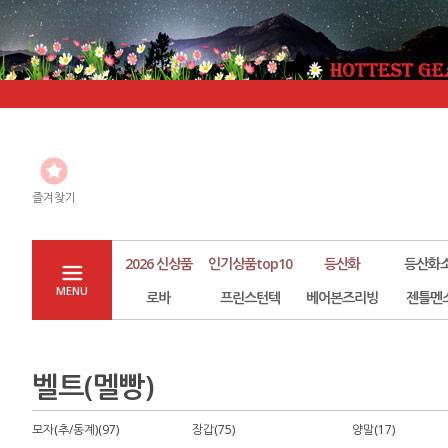
즐겨찾기
2026 신상품
인기상품top10
등산화
등산화
MENU
로바
프린스턴텍
베어본즈리빙
젠틀멘
벨트(멜빵)
모자(추/동계)(97)
장갑(75)
양말(17)