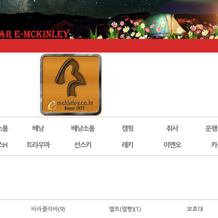
소품
배낭
배낭소품
캠핑
취사
운행
스H
트라우마
선스키
레키
이엔오
카
바라클라바(9)
벨트(멜빵)(1)
보호대