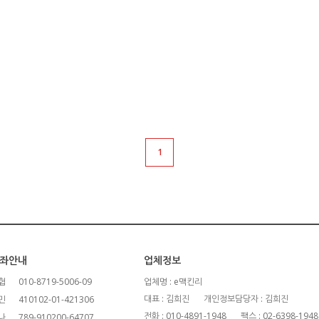
1
좌안내
업체정보
협
010-8719-5006-09
업체명 : e맥킨리
대표 : 김희진
개인정보담당자 : 김희진
민
410102-01-421306
전화 : 010-4891-1948
팩스 : 02-6398-1948
나
789-910200-64707