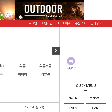
로그인
회원가입
마이페이지
주문조회
장바구니
장비
의류
의류소품
악세서리
그래니트기어
배송조회
부
야마하
잠발란
에버뉴(행사)
횡재코너
QUICK MENU
· HOME
>
의류소품
>
벨트(멜빵)
NOTICE
MYPAGE
스카프/타올(23)
기타(1)
EVENT
CART